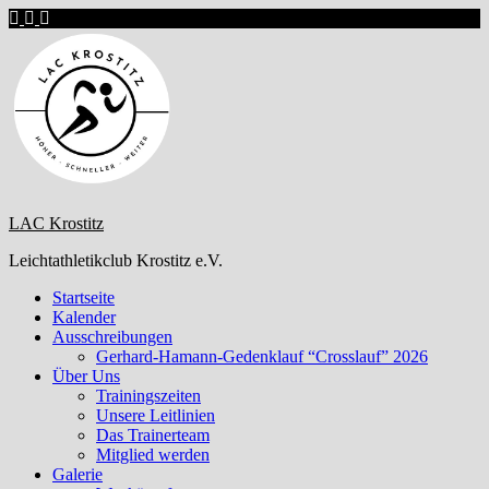
Zum
Inhalt
springen
LAC Krostitz
Leichtathletikclub Krostitz e.V.
Startseite
Kalender
Ausschreibungen
Gerhard-Hamann-Gedenklauf “Crosslauf” 2026
Über Uns
Trainingszeiten
Unsere Leitlinien
Das Trainerteam
Mitglied werden
Galerie