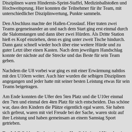
Disziplinen waren Hindernis-Sprint-Staffel, Medizinballstoßen und
Hochweitsprung. Hier konnten die Teilnehmer für ihr Team, mit
unterschiedlicher Disziplinwertung, Punkte sammeln.
Den Abschluss machte der Hallen-Crosslauf. Hier traten zwei
Teams gegeneinander an und nach dem Start ging erst einmal durch
die Slalomstangen und dann über zwei Hürden. Als Dritte Station
hieß es Kopf einziehen, denn es ging unter zweit Tische hindurch.
Dann ganz schnell wieder hoch über eine weitere Hürde und zu
guter Letzt über einen Kasten. Nach dem jeweiligen Handschlag
konnte der nächste auf die Strecke und das Beste für sein Team
geben.
Nachdem die U8 vorbei war ging es mit einer Erwärmung nahtlos
mit den U10ern weiter. Auch hier wurden die selbigen Disziplinen
angegangen und jeder hatte mit seiner besten Leistung etwas für sein
Teams beigetragen.
Am Ende konnten die U8er den 5ten Platz und die U10er einmal
den 7ten und einmal den 4ten Platz für sich entscheiden. Das schöne
war, dass den Kindern die Plätze eigentlich egal waren. Sie haben
sich gefreut, waren mit viel Freude bei der Sache, waren stolz auf
ihre Leistung und haben gemeinsam an einem Samstag Sport
getrieben.