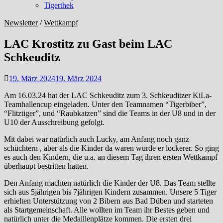
Tigerthek
Newsletter
/
Wettkampf
LAC Krostitz zu Gast beim LAC
Schkeuditz
19. März 2024
19. März 2024
Am 16.03.24 hat der LAC Schkeuditz zum 3. Schkeuditzer KiLa-
Teamhallencup eingeladen. Unter den Teamnamen “Tigerbiber”,
“Flitztiger”, und “Raubkatzen” sind die Teams in der U8 und in der
U10 der Ausschreibung gefolgt.
Mit dabei war natürlich auch Lucky, am Anfang noch ganz
schüchtern , aber als die Kinder da waren wurde er lockerer. So ging
es auch den Kindern, die u.a. an diesem Tag ihren ersten Wettkampf
überhaupt bestritten hatten.
Den Anfang machten natürlich die Kinder der U8. Das Team stellte
sich aus 5jährigen bis 7jährigen Kindern zusammen. Unsere 5 Tiger
erhielten Unterstützung von 2 Bibern aus Bad Düben und starteten
als Startgemeinschaft. Alle wollten im Team ihr Bestes geben und
natürlich unter die Medaillenplätze kommen. Die ersten drei