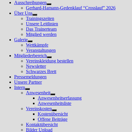
Ausschreibungen
Untermenü
Gerhard-Hamann-Gedenklauf “Crosslauf” 2026
anzeigen
Über Uns
Untermenü
Trainingszeiten
anzeigen
Unsere Leitlinien
Das Trainerteam
Mitglied werden
Galerie
Untermenü
Wettkämpfe
anzeigen
Veranstaltungen
Mitgliederbereich
Untermenü
Vereinskleidung bestellen
anzeigen
Newsletter
Schwarzes Brett
Pressemeldungen
Unsere Partner
Intern
Untermenü
Anwesenheit
anzeigen
Untermenü
Anwesenheitserfassung
anzeigen
Anwesenheitsliste
Vereinskosten
Untermenü
Kostenübersicht
anzeigen
Offene Beiträge
Kontaktübersicht
Bilder Upload