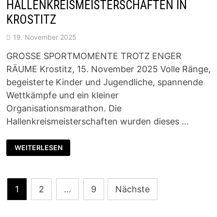
HALLENKREISMEISTERSCHAFTEN IN
KROSTITZ
19. November 2025
GROSSE SPORTMOMENTE TROTZ ENGER
RÄUME Krostitz, 15. November 2025 Volle Ränge,
begeisterte Kinder und Jugendliche, spannende
Wettkämpfe und ein kleiner
Organisationsmarathon. Die
Hallenkreismeisterschaften wurden dieses …
HALLENKREISMEISTERSCHAFTEN
WEITERLESEN
IN
KROSTITZ
Seitennummerierung
1
2
…
9
Nächste
der