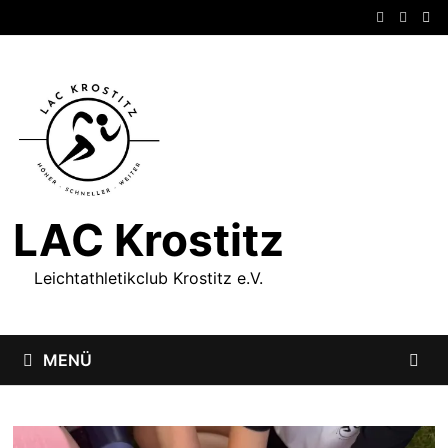
Zum
Inhalt
springen
LAC Krostitz
Leichtathletikclub Krostitz e.V.
MENÜ