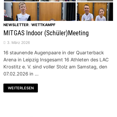
NEWSLETTER
/
WETTKAMPF
MITGAS Indoor (Schüler)Meeting
3. März 2026
16 staunende Augenpaare in der Quarterback
Arena in Leipzig Insgesamt 16 Athleten des LAC
Krostitz e. V. sind voller Stolz am Samstag, den
07.02.2026 in …
MITGAS
WEITERLESEN
INDOOR
(SCHÜLER)MEETING