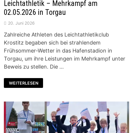
Leichtathletik – Mehrkampf am
02.05.2026 in Torgau
20. Juni 2026
Zahlreiche Athleten des Leichtathletikclub
Krostitz begaben sich bei strahlendem
Frühsommer-Wetter in das Hafenstadion in
Torgau, um ihre Leistungen im Mehrkampf unter
Beweis zu stellen. Die …
SPARKASSEN
WEITERLESEN
KINDER-
UND
JUGENDSPIELE
LEICHTATHLETIK
–
MEHRKAMPF
AM
02.05.2026
IN
TORGAU