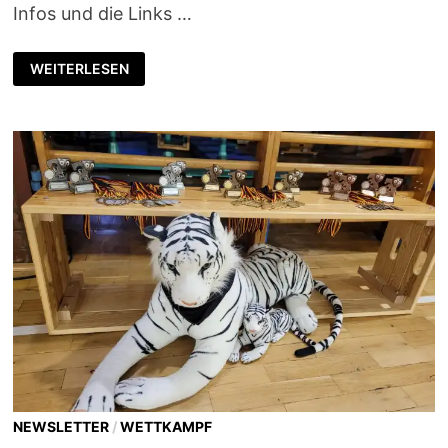
Infos und die Links …
TERMINE
WEITERLESEN
FÜR
DAS
JAHR
2026
NEWSLETTER
/
WETTKAMPF