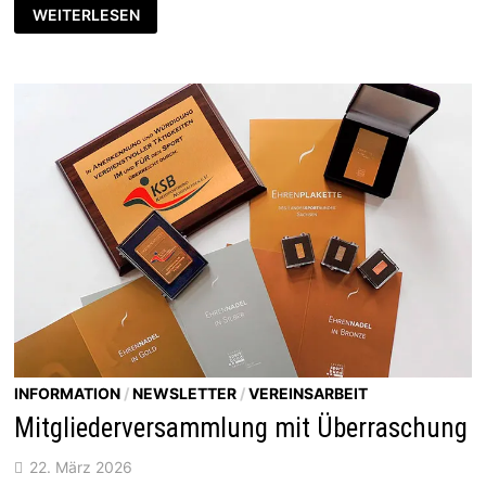
STARKER
WEITERLESEN
AUFTRITT
BEIM
2.
ANDREAS-
GARACK-
CROSSLAUF
IN
TORGAU
INFORMATION
/
NEWSLETTER
/
VEREINSARBEIT
Mitgliederversammlung mit Überraschung
22. März 2026