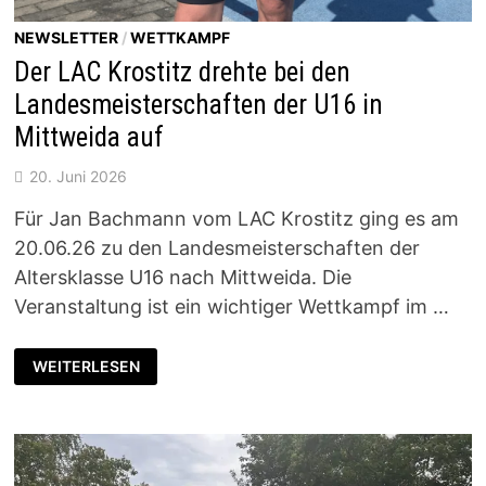
NEWSLETTER
/
WETTKAMPF
Der LAC Krostitz drehte bei den
Landesmeisterschaften der U16 in
Mittweida auf
20. Juni 2026
Für Jan Bachmann vom LAC Krostitz ging es am
20.06.26 zu den Landesmeisterschaften der
Altersklasse U16 nach Mittweida. Die
Veranstaltung ist ein wichtiger Wettkampf im …
DER
WEITERLESEN
LAC
KROSTITZ
DREHTE
BEI
DEN
LANDESMEISTERSCHAFTEN
DER
U16