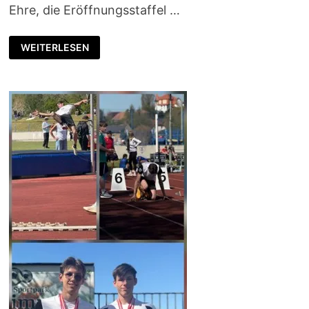
Ehre, die Eröffnungsstaffel …
GOLDENES
WEITERLESEN
OVAL
DRESDEN
2026