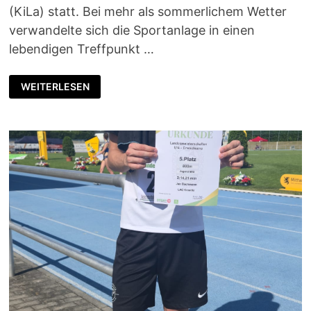
(KiLa) statt. Bei mehr als sommerlichem Wetter
verwandelte sich die Sportanlage in einen
lebendigen Treffpunkt …
ERFOLGREICHE
WEITERLESEN
PREMIERE
BEIM
1.
KROSTITZER
KILA-
WETTKAMPF