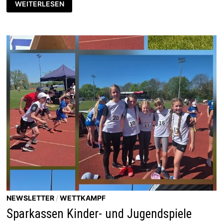
WEITERLESEN
TAG
BEI
DER
20.
HARTMUT
RIEGERT
SCHÜLER-
GALA
IN
GRIMMA
NEWSLETTER
/
WETTKAMPF
Sparkassen Kinder- und Jugendspiele