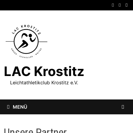
Zum
Inhalt
springen
LAC Krostitz
Leichtathletikclub Krostitz e.V.
MENÜ
Unsere Partner