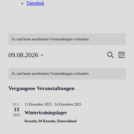
Tigerthek
Es sind keine anstehenden Veranstaltungen vorhanden.
Veranstal
Veran
09.08.2026
Suche
Monat
Ansic
Suche
Datum
Navig
Kalender
wählen.
und
Es sind keine anstehenden Veranstaltungen vorhanden.
von
Ansichten
Veranstaltungen
Navigati
Vergangene Veranstaltungen
13.Dezember 2025
-
14.Dezember 2025
DEZ.
13
Wintertrainingslager
2025
Krostitz, 04 Krostitz, Deutschland