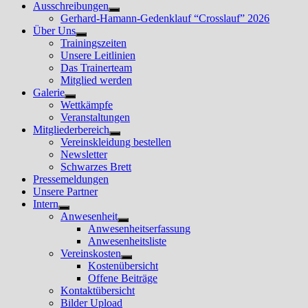
Ausschreibungen
Untermenü
Gerhard-Hamann-Gedenklauf “Crosslauf” 2026
anzeigen
Über Uns
Untermenü
Trainingszeiten
anzeigen
Unsere Leitlinien
Das Trainerteam
Mitglied werden
Galerie
Untermenü
Wettkämpfe
anzeigen
Veranstaltungen
Mitgliederbereich
Untermenü
Vereinskleidung bestellen
anzeigen
Newsletter
Schwarzes Brett
Pressemeldungen
Unsere Partner
Intern
Untermenü
Anwesenheit
anzeigen
Untermenü
Anwesenheitserfassung
anzeigen
Anwesenheitsliste
Vereinskosten
Untermenü
Kostenübersicht
anzeigen
Offene Beiträge
Kontaktübersicht
Bilder Upload