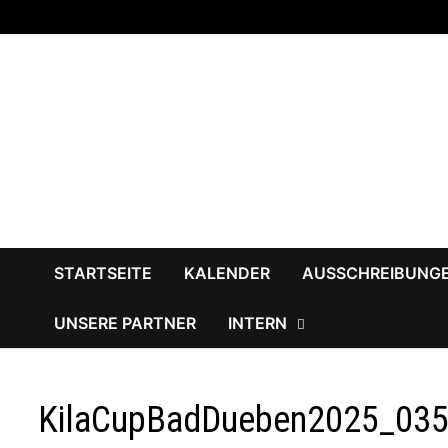
Zum
Inhalt
springen
STARTSEITE
KALENDER
AUSSCHREIBUNG
UNSERE PARTNER
INTERN
KilaCupBadDueben2025_03