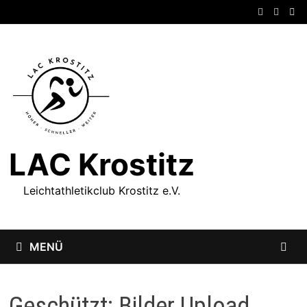
Zum
Inhalt
springen
LAC Krostitz
Leichtathletikclub Krostitz e.V.
MENÜ
Geschützt: Bilder Upload