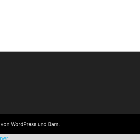
t von
WordPress
und
Bam
.
ner