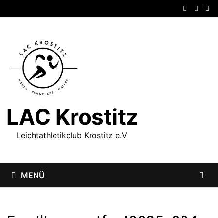
Zum
Inhalt
springen
LAC Krostitz
Leichtathletikclub Krostitz e.V.
MENÜ