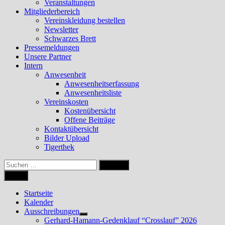
Veranstaltungen
Mitgliederbereich
Vereinskleidung bestellen
Newsletter
Schwarzes Brett
Pressemeldungen
Unsere Partner
Intern
Anwesenheit
Anwesenheitserfassung
Anwesenheitsliste
Vereinskosten
Kostenübersicht
Offene Beiträge
Kontaktübersicht
Bilder Upload
Tigerthek
Suchen
nach:
Menü
Startseite
Kalender
Ausschreibungen
Untermenü
Gerhard-Hamann-Gedenklauf “Crosslauf” 2026
anzeigen