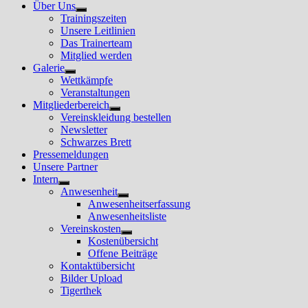
Über Uns
Untermenü
Trainingszeiten
anzeigen
Unsere Leitlinien
Das Trainerteam
Mitglied werden
Galerie
Untermenü
Wettkämpfe
anzeigen
Veranstaltungen
Mitgliederbereich
Untermenü
Vereinskleidung bestellen
anzeigen
Newsletter
Schwarzes Brett
Pressemeldungen
Unsere Partner
Intern
Untermenü
Anwesenheit
anzeigen
Untermenü
Anwesenheitserfassung
anzeigen
Anwesenheitsliste
Vereinskosten
Untermenü
Kostenübersicht
anzeigen
Offene Beiträge
Kontaktübersicht
Bilder Upload
Tigerthek