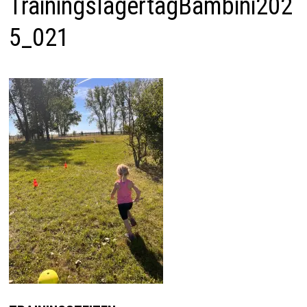
TrainingslagertagBambini202
5_021