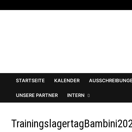
Zum
Inhalt
springen
STARTSEITE
KALENDER
AUSSCHREIBUNG
UNSERE PARTNER
INTERN
TrainingslagertagBambini20