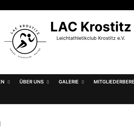
LAC Krostitz
Leichtathletikclub Krostitz e.V.
EN
ÜBER UNS
GALERIE
MITGLIEDERBER
n