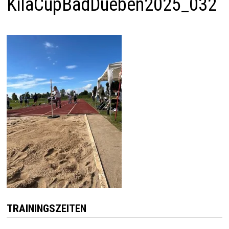
KilaCupBadDueben2025_032
TRAININGSZEITEN