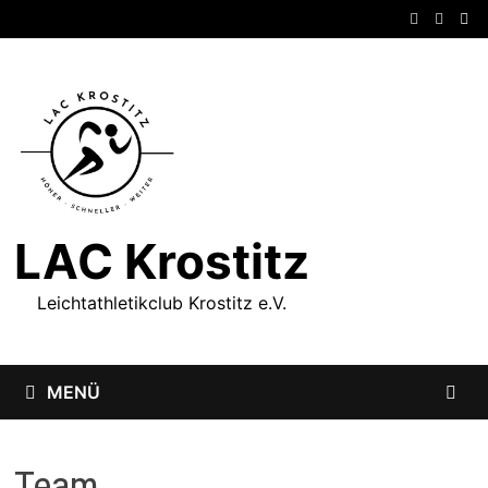
Zum
Inhalt
springen
LAC Krostitz
Leichtathletikclub Krostitz e.V.
MENÜ
Team