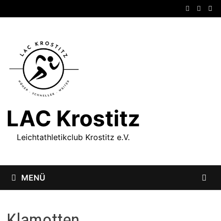
Zum
Inhalt
springen
LAC Krostitz
Leichtathletikclub Krostitz e.V.
MENÜ
Klamotten