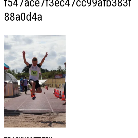
f547ace7f3ec47cc99afb383f
88a0d4a